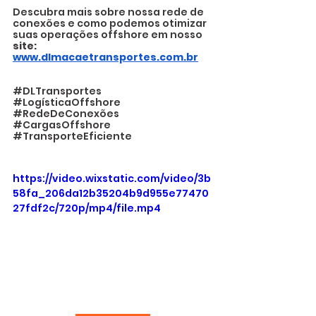
Descubra mais sobre nossa rede de 
conexões e como podemos otimizar 
suas operações offshore em nosso 
site: 
www.dlmacaetransportes.com.br
#DLTransportes
#LogísticaOffshore
#RedeDeConexões
#CargasOffshore
#TransporteEficiente
https://video.wixstatic.com/video/3b
58fa_206da12b35204b9d955e77470
27fdf2c/720p/mp4/file.mp4