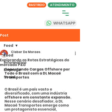
RASTREIO
ATENDIMENTO
WHATSAPP
Post
Feed
Cleber De Moraes
Feed
Explorando as Rotas Estratégicas do
Informativo
mercado P&G
Conectando Cargas Offshore por 
Emprego
Todo o Brasil com a DL Macaé 
Social
Transportes
O Brasil é um país vasto e 
diversificado, com uma indústria 
offshore em constante expansão
. 
Nesse cenário desafiador, a DL 
Macaé Transportes emerge como 
um protagonista essencial, 