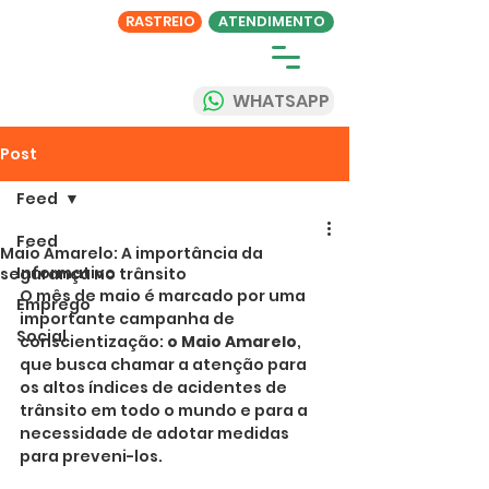
RASTREIO
ATENDIMENTO
WHATSAPP
Post
Feed
Feed
Maio Amarelo: A importância da
Informativo
segurança no trânsito
O mês de maio é marcado por uma 
Emprego
importante campanha de 
Social
conscientização: 
o Maio Amarelo
, 
que busca chamar a atenção para 
os altos índices de acidentes de 
trânsito em todo o mundo e para a 
necessidade de adotar medidas 
para preveni-los.