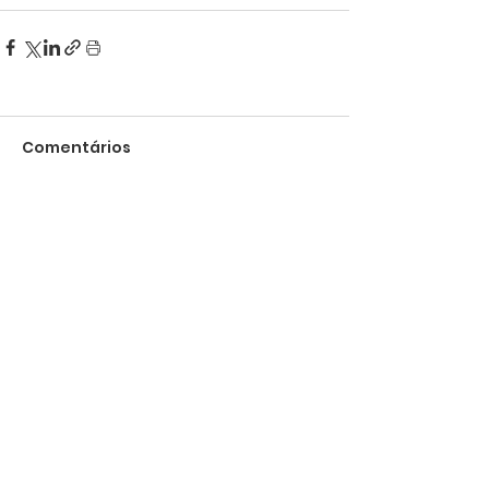
Comentários
Escreva um comentário
Sede:
Av. Manuel Antônio Gonçalves, 741 A,
Jardim Guancã, São Paulo - SP. CEP
02152-000
, Brasil.
Bases de Atendimento:
WhatsApp:
Fale aqui!