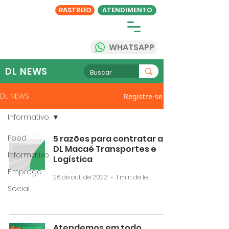
RASTREIO
ATENDIMENTO
WHATSAPP
DL NEWS
DL NEWS
Registre-se
Informativo
Feed
5 razões para contratar a
DL Macaé Transportes e
Informativo
Logística
Emprego
26 de out. de 2022
1 min de leitura
Social
Atendemos em todo