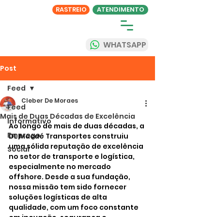
RASTREIO
ATENDIMENTO
WHATSAPP
Post
Feed
Cleber De Moraes
Feed
Mais de Duas Décadas de Excelência
Informativo
Ao longo de mais de duas décadas, a 
Emprego
DL Macaé Transportes construiu 
uma sólida reputação de excelência 
Social
no setor de transporte e logística, 
especialmente no mercado 
offshore. Desde a sua fundação, 
nossa missão tem sido fornecer 
soluções logísticas de alta 
qualidade, com um foco constante 